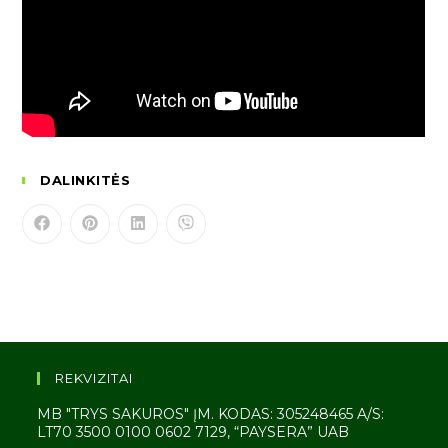
DALINKITĖS
REKVIZITAI
MB "TRYS SAKUROS" ĮM. KODAS: 305248465 A/S:
LT70 3500 0100 0602 7129, “PAYSERA” UAB