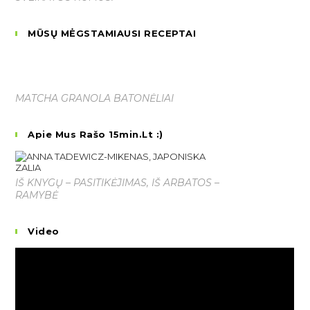
MŪSŲ MĖGSTAMIAUSI RECEPTAI
MATCHA GRANOLA BATONĖLIAI
Apie Mus Rašo 15min.lt :)
IŠ KNYGŲ – PASITIKĖJIMAS, IŠ ARBATOS –
RAMYBĖ
Video