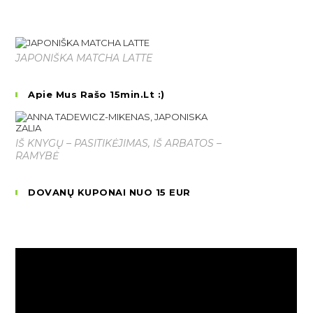
JAPONIŠKA MATCHA LATTE
Apie Mus Rašo 15min.lt :)
IŠ KNYGŲ – PASITIKĖJIMAS, IŠ ARBATOS –
RAMYBĖ
DOVANŲ KUPONAI NUO 15 EUR