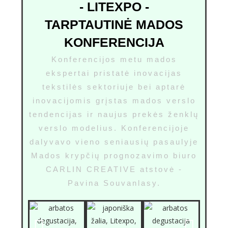
- LITEXPO -
TARPTAUTINĖ MADOS
KONFERENCIJA
Konferencijos metu mados
ekspertai pristatė inovacijas
tekstilės sektoriuje bei aptarė
inovacijomis grįstas mados verslo
tendencijas ir naujus prekės ženklų
verslo modelius. Konferencijoje
dalyvavo vieno seniausių pasaulyje
Mados krypčių prognozavimo biuro
CARLIN CREATIVE atstovė -
Pavina Souvanlasy.