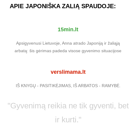
APIE JAPONIŠKA ZALIĄ SPAUDOJE:
15min.lt
Apsigyvenusi Lietuvoje, Anna atrado Japoniją ir žaliąją
arbatą: šis gėrimas padeda visose gyvenimo situacijose
verslimama.lt
IŠ KNYGŲ - PASITIKĖJIMAS, IŠ ARBATOS - RAMYBĖ.
"Gyvenimą reikia ne tik gyventi, bet
ir kurti."