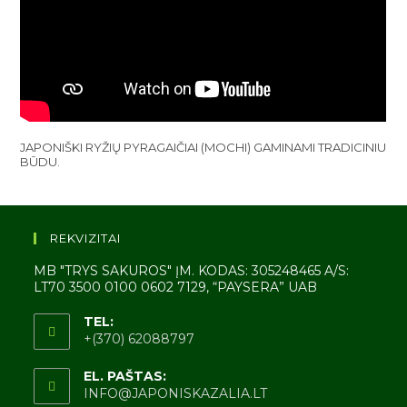
JAPONIŠKI RYŽIŲ PYRAGAIČIAI (MOCHI) GAMINAMI TRADICINIU
BŪDU.
REKVIZITAI
MB "TRYS SAKUROS" ĮM. KODAS: 305248465 A/S:
LT70 3500 0100 0602 7129, “PAYSERA” UAB
TEL:
+(370) 62088797
EL. PAŠTAS:
INFO@JAPONISKAZALIA.LT