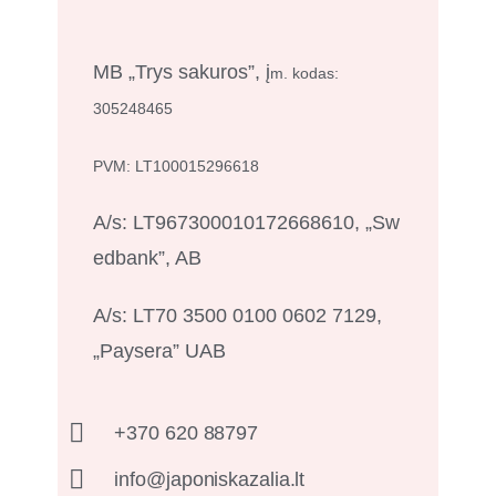
MB „Trys sakuros”, į
m. kodas:
305248465
PVM:
LT100015296618
A/s: LT967300010172668610, „Sw
edbank”, AB
A/s: LT70 3500 0100 0602 7129,
„Paysera” UAB
+370 620 88797
info@japoniskazalia.lt