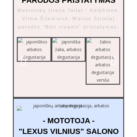
PARODOS PRISTATYMAS
Menininkų (Irena Tallat - Kelpšienė,
Vilma Šileikienė, Marius Strolia)
parodos "Būti visame" pristatymas.
- MOTOTOJA -
"LEXUS VILNIUS" SALONO