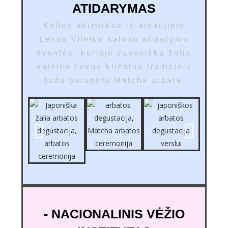
ATIDARYMAS
Kelios akimirkos iš atnaujinto
Lexus Vilnius salono atidarymo
šventės, kurioje Japoniška žalia
vaišino Lexus klientus tradiciniu
būdu paruošta Matcha arbata.
- NACIONALINIS VĖŽIO