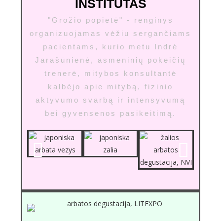
INSTITUTAS
"Grožio popietė" - renginys
organizuojamas vėžiu sergančiams
pacientams, kurio metu Indrė
Jarašūnienė, asmeninių pokeičių
trenerė, mitybos konsultantė
kalbėjo apie mitybą, fizinio
aktyvumo svarbą ir intensyvumą
bei gyvensenos pasikeitimą.