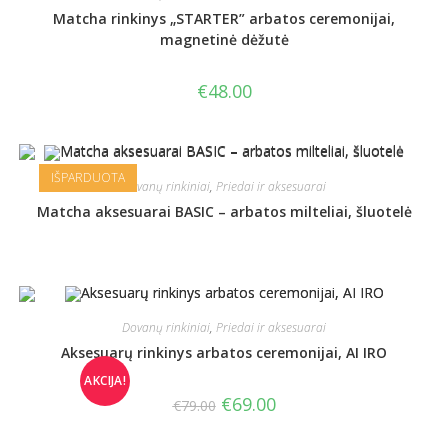
Matcha rinkinys „STARTER” arbatos ceremonijai,
magnetinė dėžutė
€
48.00
IŠPARDUOTA
Dovanų rinkiniai
,
Priedai ir aksesuarai
Matcha aksesuarai BASIC – arbatos milteliai, šluotelė
Dovanų rinkiniai
,
Priedai ir aksesuarai
Aksesuarų rinkinys arbatos ceremonijai, AI IRO
AKCIJA!
€
69.00
€
79.00