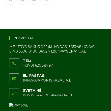
REKVIZITAI
MB "TRYS SAKUROS" ĮM. KODAS: 305248465 A/S:
LT70 3500 0100 0602 7129, “PAYSERA” UAB
TEL:
+(370) 62088797
EL. PAŠTAS:
INFO@JAPONISKAZALIA.LT
SVETAINĖ:
WWW.JAPONISKAZALIA.LT