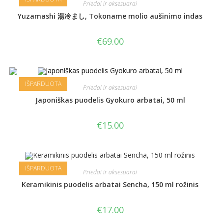
Priedai ir aksesuarai
Yuzamashi 湯冷まし, Tokoname molio aušinimo indas
€
69.00
IŠPARDUOTA
Priedai ir aksesuarai
Japoniškas puodelis Gyokuro arbatai, 50 ml
€
15.00
IŠPARDUOTA
Priedai ir aksesuarai
Keramikinis puodelis arbatai Sencha, 150 ml rožinis
€
17.00