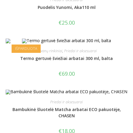
Puodelis Yunomi, Aka110 ml
€
25.00
IŠPARDUOTA
Dovanų rinkiniai
,
Priedai ir aksesuarai
Termo gertuvė šviežiai arbatai 300 ml, balta
€
69.00
Priedai ir aksesuarai
Bambukinė šluotelė Matcha arbatai ECO pakuotėje,
CHASEN
€
18.00