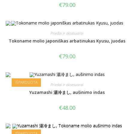
€
79.00
Priedai ir aksesuarai
Tokoname molio japoniškas arbatinukas Kyusu, juodas
€
79.00
IŠPARDUOTA
Priedai ir aksesuarai
Yuzamashi 湯冷まし, aušinimo indas
€
48.00
IŠPARDUOTA