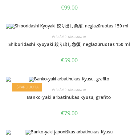
€
99.00
Priedai ir aksesuarai
Shiboridashi Kyoyaki 絞り出し急須, neglazūruotas 150 ml
€
59.00
IŠPARDUOTA
Priedai ir aksesuarai
Banko-yaki arbatinukas Kyusu, grafito
€
79.00