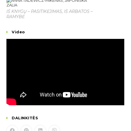
IŠ KNYGŲ – PASITIKĖJIMAS, IŠ ARBATOS –
RAMYBĖ
Video
DALINKITĖS