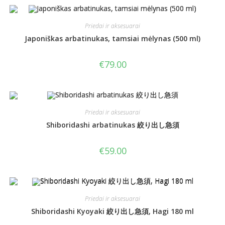
Priedai ir aksesuarai
Japoniškas arbatinukas, tamsiai mėlynas (500 ml)
€
79.00
Priedai ir aksesuarai
Shiboridashi arbatinukas 絞り出し急須
€
59.00
Priedai ir aksesuarai
Shiboridashi Kyoyaki 絞り出し急須, Hagi 180 ml