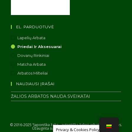
EL. PARDUOTUVĖ
Lapelių Arbata
Priedai Ir Aksesuarai
Dovanų Rinkiniai
Matcha Arbata
Arbatos Milteliai
NAUJIAUSI ĮRAŠAI
ŽALIOS ARBATOS NAUDA SVEIKATAI
© 2016-2025 “Japoniška žalia - autentiška žalioji arbata iš Japonijos.
Užauginta su 💗”. Visos teisės saugomos.
Privacy & Cookies Policy