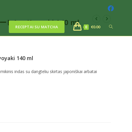
ーヒン , Kyoyaki 140 ml
RECEPTAI SU MATCHA
€
0.00
0
oyaki 140 ml
ikinis indas su dangteliu skirtas japoniškai arbatai