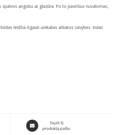
os spalvos angobu ar glazūra. Po to paviršius nuvalomas,
būdas leidžia išgauti unikalias arbatos savybes. Indas
Siųsti šį
produktą paštu