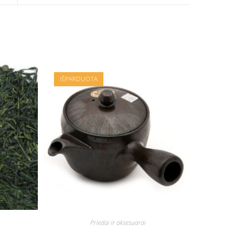
IŠPARDUOTA
Priedai ir aksesuarai