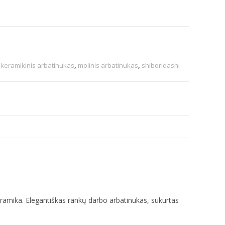
,
keramikinis arbatinukas
,
molinis arbatinukas
,
shiboridashi
keramika. Elegantiškas rankų darbo arbatinukas, sukurtas