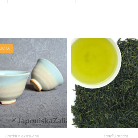
DUOTA
Priedai ir aksesuarai
Lapelių arbata