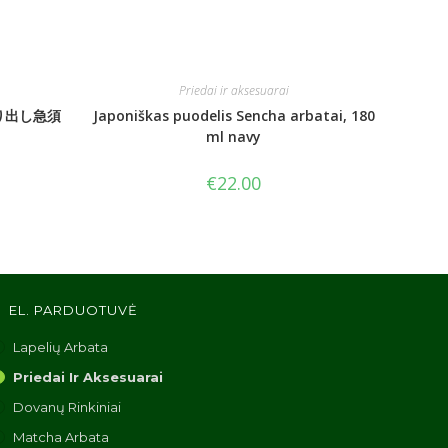
Priedai ir aksesuarai
s 絞り出し急須
Japoniškas puodelis Sencha arbatai, 180
ml navy
€
22.00
EL. PARDUOTUVĖ
Lapelių Arbata
Priedai Ir Aksesuarai
Dovanų Rinkiniai
Matcha Arbata