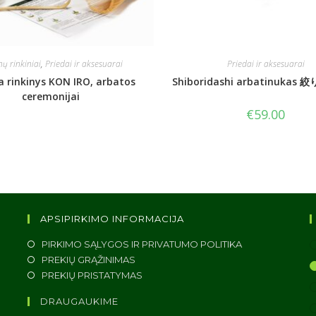
ų rinkiniai
,
Priedai ir aksesuarai
Priedai ir aksesuarai
 rinkinys KON IRO, arbatos
Shiboridashi arbatinuka
ceremonijai
€
59.00
APSIPIRKIMO INFORMACIJA
PIRKIMO SĄLYGOS IR PRIVATUMO POLITIKA
PREKIŲ GRĄŽINIMAS
PREKIŲ PRISTATYMAS
DRAUGAUKIME