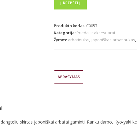
Į KREPŠELĮ
Produkto kodas:
C0057
Kategorija:
Priedai ir aksesuarai
Žymos:
arbatinukai
,
japoniškas arbatinukas
APRAŠYMAS
l
 dangteliu skirtas japoniškai arbatai gaminti. Ranku darbo, Kyo-yaki 