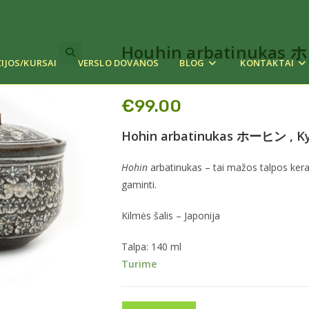
Houhin arbatinukas ホ
IJOS/KURSAI
VERSLO DOVANOS
BLOG
KONTAKTAI
€
99.00
Hohin arbatinukas ホーヒン , Ky
Hohin
arbatinukas – tai mažos talpos keram
gaminti.
Kilmės šalis – Japonija
Talpa: 140 ml
Turime