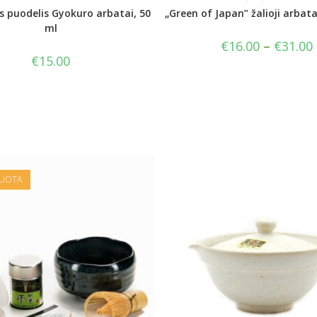
s puodelis Gyokuro arbatai, 50
„Green of Japan” žalioji arba
ml
€
16.00
–
€
31.00
€
15.00
DUOTA