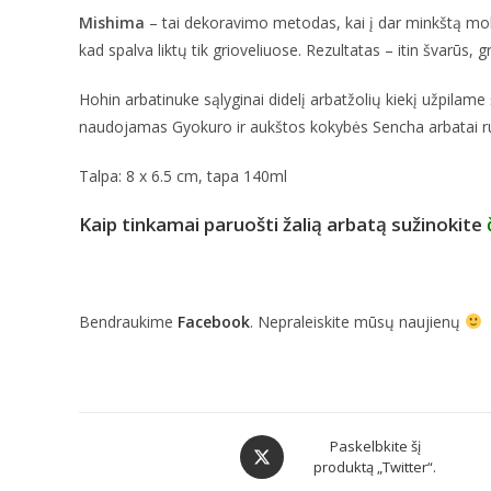
Mishima
– tai dekoravimo metodas, kai į dar minkštą molį
kad spalva liktų tik grioveliuose. Rezultatas – itin švarūs, g
Hohin arbatinuke sąlyginai didelį arbatžolių kiekį užpilame
naudojamas Gyokuro ir aukštos kokybės Sencha arbatai ru
Talpa: 8 x 6.5 cm, tapa 140ml
Kaip tinkamai paruošti žalią arbatą sužinokite
Bendraukime
Facebook
. Nepraleiskite mūsų naujienų
Paskelbkite šį
produktą „Twitter“.