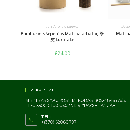
Priedai ir aksesuarai
Dovan
Bambukinis šepetėlis Matcha arbatai, 茶
Matcha
筅 kurotake
€
24.00
REKVIZITAI
MB "TRYS SAKUROS" ĮM. KODAS: 305248465 A/S:
LT70 3500 0100 0602 7129, “PAYSERA” UAB
TEL:
+(370) 62088797