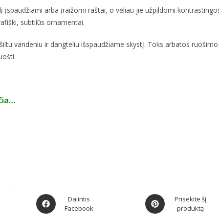
 įspaudžiami arba įraižomi raštai, o vėliau jie užpildomi kontrasting
rafiški, subtilūs ornamentai.
 šiltu vandeniu ir dangteliu išspaudžiame skystį. Toks arbatos ruošimo 
ošti.
čia…
Dalintis
Prisekite šį
Facebook
produktą