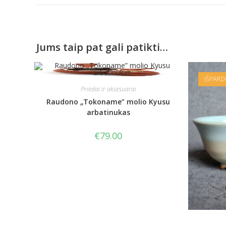
Jums taip pat gali patikti…
IŠPAR
Priedai ir aksesuarai
Raudono „Tokoname” molio Kyusu
arbatinukas
€
79.00