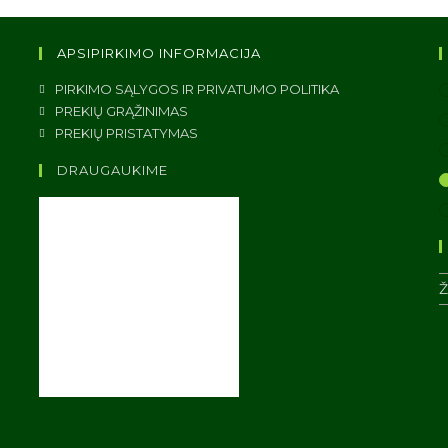
APSIPIRKIMO INFORMACIJA
ATIDAROMA
PIRKIMO SĄLYGOS IR PRIVATUMO POLITIKA
NAUJAME
ATIDAROMA
PREKIŲ GRĄŽINIMAS
SKIRTUKE
NAUJAME
ATIDAROMA
PREKIŲ PRISTATYMAS
SKIRTUKE
NAUJAME
SKIRTUKE
DRAUGAUKIME
E
Ž