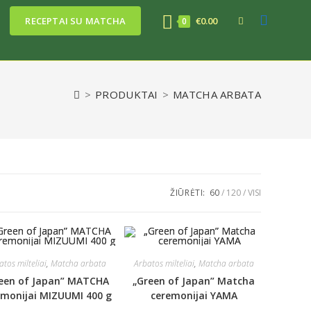
RECEPTAI SU MATCHA
€
0.00
PERJUNGTI
0
SVETAINĖS
>
PRODUKTAI
>
MATCHA ARBATA
PAIEŠKĄ
ŽIŪRĖTI:
60
120
VISI
atos milteliai
,
Matcha arbata
Arbatos milteliai
,
Matcha arbata
een of Japan” MATCHA
„Green of Japan” Matcha
emonijai MIZUUMI 400 g
ceremonijai YAMA