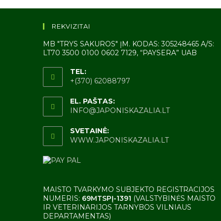
REKVIZITAI
MB "TRYS SAKUROS" ĮM. KODAS: 305248465 A/S:
LT70 3500 0100 0602 7129, “PAYSERA” UAB
TEL:
+(370) 62088797
ATSIDARO
JŪSŲ
EL. PAŠTAS:
PROGRAMOJE
ATSIDARO
INFO@JAPONISKAZALIA.LT
JŪSŲ
PROGRAMOJ
SVETAINĖ:
WWW.JAPONISKAZALIA.LT
MAISTO TVARKYMO SUBJEKTO REGISTRACIJOS
NUMERIS:
69MTSPĮ-1391
(VALSTYBINĖS MAISTO
IR VETERINARIJOS TARNYBOS VILNIAUS
DEPARTAMENTAS)