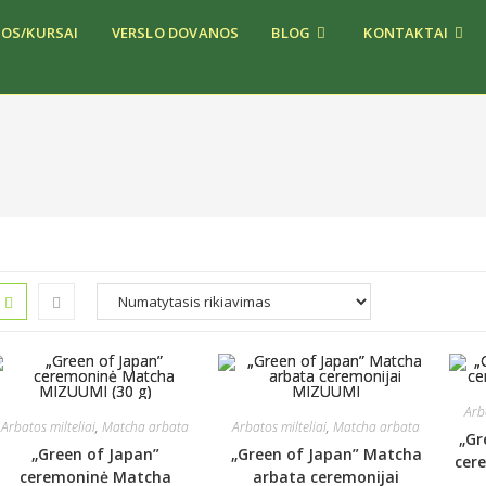
JOS/KURSAI
VERSLO DOVANOS
BLOG
KONTAKTAI
Arb
Arbatos milteliai
,
Matcha arbata
Arbatos milteliai
,
Matcha arbata
„Gr
„Green of Japan”
„Green of Japan” Matcha
cer
ceremoninė Matcha
arbata ceremonijai