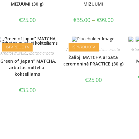
MIZUUMI (30 g)
MIZUUMI
Kainų
€
25.00
€
35.00
–
€
99.00
diapazonas:
nuo
€35.00
iki
€99.00
IŠPARDUOTA
IŠPARDUOTA
Arbatos milteliai
,
Matcha arbata
Arbat
Arbatos milteliai
,
Matcha arbata
Žalioji MATCHA arbata
„Green of Japan” MATCHA,
M
ceremoninė PRACTICE (30 g)
arbatos milteliai
kokteiliams
€
25.00
€
35.00