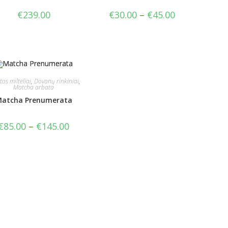
Kainų
€
239.00
€
30.00
–
€
45.00
diapazonas:
nuo
€30.00
iki
€45.00
os milteliai
,
Dovanų rinkiniai
,
Matcha arbata
atcha Prenumerata
Kainų
€
85.00
–
€
145.00
diapazonas:
nuo
€85.00
iki
€145.00