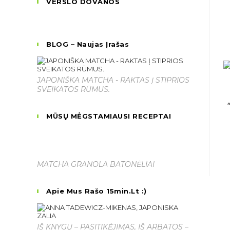
VERSLO DOVANOS
BLOG – Naujas Įrašas
JAPONIŠKA MATCHA - RAKTAS Į STIPRIOS
SVEIKATOS RŪMUS.
MŪSŲ MĖGSTAMIAUSI RECEPTAI
MATCHA GRANOLA BATONĖLIAI
Apie Mus Rašo 15min.lt :)
IŠ KNYGŲ – PASITIKĖJIMAS, IŠ ARBATOS –