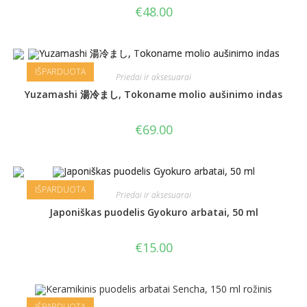
€
48.00
IŠPARDUOTA
Priedai ir aksesuarai
Yuzamashi 湯冷まし, Tokoname molio aušinimo indas
€
69.00
IŠPARDUOTA
Priedai ir aksesuarai
Japoniškas puodelis Gyokuro arbatai, 50 ml
€
15.00
IŠPARDUOTA