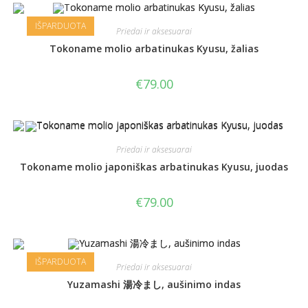
IŠPARDUOTA
Priedai ir aksesuarai
Tokoname molio arbatinukas Kyusu, žalias
€
79.00
Priedai ir aksesuarai
Tokoname molio japoniškas arbatinukas Kyusu, juodas
€
79.00
IŠPARDUOTA
Priedai ir aksesuarai
Yuzamashi 湯冷まし, aušinimo indas