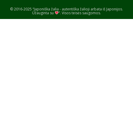
© 2016-2025 “Japoniška žalia - autentiška žalioji arbata iš Japonijos.
Užauginta su
”. Visos teisės saugomos.