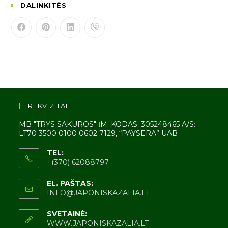
DALINKITĖS
REKVIZITAI
MB "TRYS SAKUROS" ĮM. KODAS: 305248465 A/S:
LT70 3500 0100 0602 7129, “PAYSERA” UAB
TEL:
+(370) 62088797
EL. PAŠTAS:
INFO@JAPONISKAZALIA.LT
SVETAINĖ:
WWW.JAPONISKAZALIA.LT