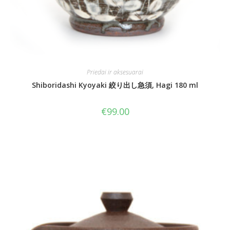
Priedai ir aksesuarai
Shiboridashi Kyoyaki 絞り出し急須, Hagi 180 ml
€
99.00