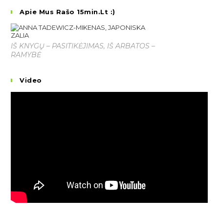
Apie Mus Rašo 15min.lt :)
IŠ KNYGŲ – PASITIKĖJIMAS, IŠ ARBATOS –
RAMYBĖ
Video