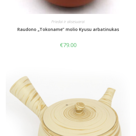
Priedai ir aksesuarai
Raudono „Tokoname” molio Kyusu arbatinukas
€
79.00