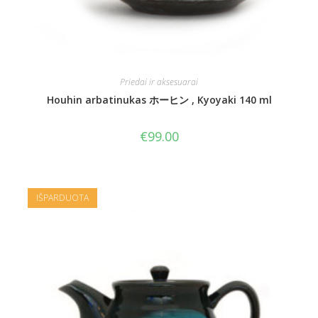
Priedai ir aksesuarai
Houhin arbatinukas ホーヒン , Kyoyaki 140 ml
€
99.00
IŠPARDUOTA