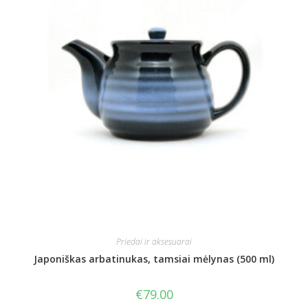
Priedai ir aksesuarai
Japoniškas arbatinukas, tamsiai mėlynas (500 ml)
€
79.00