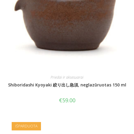
Priedai ir aksesuarai
Shiboridashi Kyoyaki 絞り出し急須, neglazūruotas 150 ml
€
59.00
IŠPARDUOTA