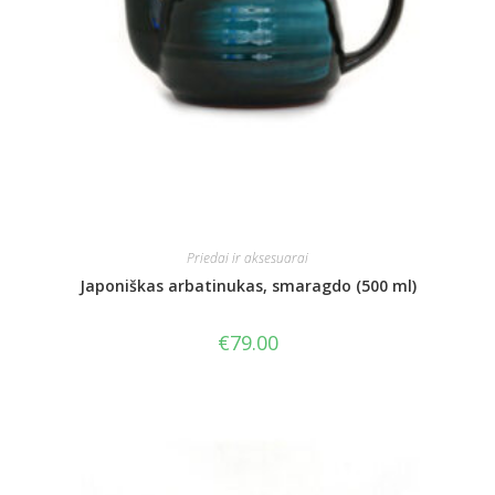
Priedai ir aksesuarai
Japoniškas arbatinukas, smaragdo (500 ml)
€
79.00