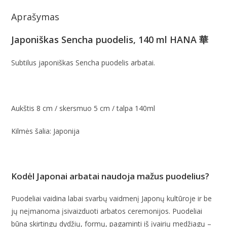
Aprašymas
Japoniškas Sencha puodelis, 140 ml HANA 華
Subtilus japoniškas Sencha puodelis arbatai.
Aukštis 8 cm / skersmuo 5 cm / talpa 140ml
Kilmės šalia: Japonija
Kodėl Japonai arbatai naudoja mažus puodelius?
Puodeliai vaidina labai svarbų vaidmenį Japonų kultūroje ir be
jų neįmanoma įsivaizduoti arbatos ceremonijos. Puodeliai
būna skirtingų dydžių, formų, pagaminti iš įvairių medžiagų –