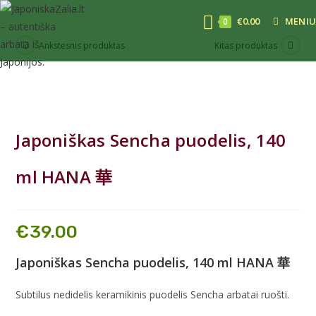
€
0.00
MENIU
0
Ankstesnis produktas
Kitas produktas
Japoniškas Sencha puodelis, 140
ml HANA 華
€
39.00
Japoniškas Sencha puodelis, 140 ml HANA 華
Subtilus nedidelis keramikinis puodelis Sencha arbatai ruošti.