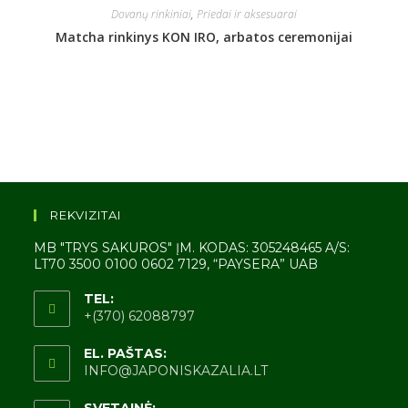
Dovanų rinkiniai
,
Priedai ir aksesuarai
Matcha rinkinys KON IRO, arbatos ceremonijai
REKVIZITAI
MB "TRYS SAKUROS" ĮM. KODAS: 305248465 A/S:
LT70 3500 0100 0602 7129, “PAYSERA” UAB
TEL:
+(370) 62088797
EL. PAŠTAS:
INFO@JAPONISKAZALIA.LT