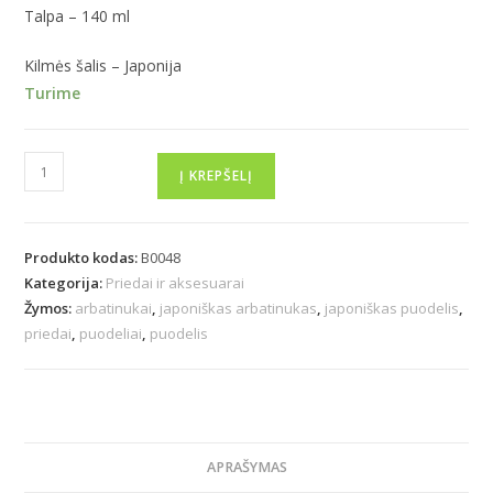
Talpa – 140 ml
Kilmės šalis – Japonija
Turime
Į KREPŠELĮ
Produkto kodas:
B0048
Kategorija:
Priedai ir aksesuarai
Žymos:
arbatinukai
,
japoniškas arbatinukas
,
japoniškas puodelis
,
priedai
,
puodeliai
,
puodelis
APRAŠYMAS