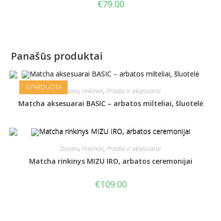
€
79.00
Panašūs produktai
IŠPARDUOTA
Dovanų rinkiniai
,
Priedai ir aksesuarai
Matcha aksesuarai BASIC – arbatos milteliai, šluotelė
Dovanų rinkiniai
,
Priedai ir aksesuarai
Matcha rinkinys MIZU IRO, arbatos ceremonijai
€
109.00