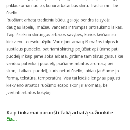
priklausomai nuo to, kuriai arbatai bus skirti. Tradiciniai – be
ūselio.
Ruošiant arbatą tradiciniu būdu, galioja bendra taisyklė:
daugiau lapelių, mažiau vandens ir trumpas pritraukimo laikas.
Taip išsiskiria skirtingos arbatos savybės, kurios keičiasi su
kiekvienu tolesniu užpilu. Vartojant arbatą iš mažos talpos ir
subtilaus puodelio, patiriami skirtingi pojūčiai: apžiūrime patį
puodelį ir kaip jame šoka arbata, girdime tam tikrus garsus kai
vanduo patenka į puodelį, jaučiame arbatos aromatą bei
skonį. Laikant puodelį, kuris neturi ūselio, labiau jaučiame jo
formą, tekstūrą, temperatūrą. Visa tai leidžia lengviau pajusti
kiekvieno arbatos ruošimo etapo skonį ir aromatą, bei
įvertinti arbatos kokybę.
Kaip tinkamai paruošti žalią arbatą sužinokite
čia…