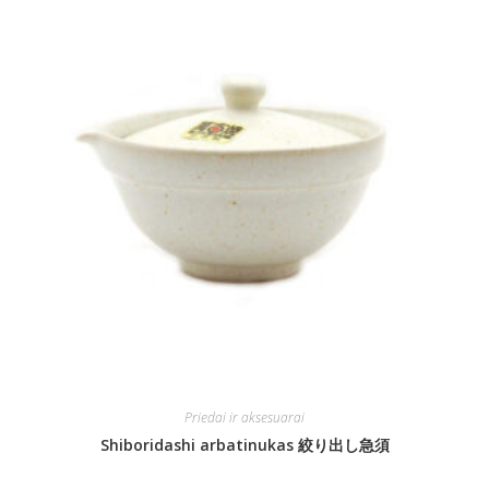
Priedai ir aksesuarai
Shiboridashi arbatinukas 絞り出し急須