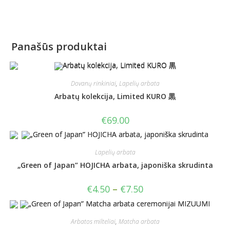
Panašūs produktai
Dovanų rinkiniai
,
Lapelių arbata
Arbatų kolekcija, Limited KURO 黒
€
69.00
Lapelių arbata
„Green of Japan” HOJICHA arbata, japoniška skrudinta
€
4.50
–
€
7.50
Arbatos milteliai
,
Matcha arbata