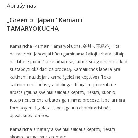
Aprašymas
„Green of Japan” Kamairi
TAMARYOKUCHA
Kamairicha (Kamairi Tamaryokucha, 釜炒り玉緑茶) – tai
netradiciniu Japonijai būdu gaminama žalioji arbata. Kitaip
nei kitose japoniškose arbatose, kurios yra garinamos, kad
sustabdyti oksidacijos procesą, Kamairichos lapeliai yra
kaitinami naudojant kama (geležinę keptuvę). Toks
kaitinimo metodas yra būdingas Kinijai, o jo rezultate
arbata įgauna švelniai saldaus kepintų riešutų skonio.
Kitaip nei Sencha arbatos gaminimo procese, lapeliai nėra
formuojami į „adatas”, bet įgauna charakteristinės
apvalesnes formos.
Kamairicha arbata yra švelniai saldaus kepintų riešutų
skonio, bei gaivaus aromato.