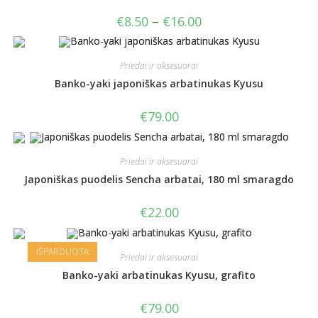
€
8.50
–
€
16.00
Priedai ir aksesuarai
Banko-yaki japoniškas arbatinukas Kyusu
€
79.00
Priedai ir aksesuarai
Japoniškas puodelis Sencha arbatai, 180 ml smaragdo
€
22.00
IŠPARDUOTA
Priedai ir aksesuarai
Banko-yaki arbatinukas Kyusu, grafito
€
79.00