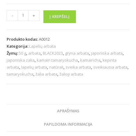
-
+
Į KREPŠELĮ
Produkto kodas:
A0012
Kategorija:
Lapelių arbata
Žymų:
50 g
,
arbata
,
BLACK2023
,
gryna arbata
,
japoniska arbata
,
japoniska zalia
,
kamairi tamaryokucha
,
kamairicha
,
kepinta
arbata
,
lapelių arbata
,
natūrali
,
sveika arbata
,
sveikiausia arbata
,
tamaryokucha
,
žalia arbata
,
žalioji arbata
APRAŠYMAS
PAPILDOMA INFORMACIJA