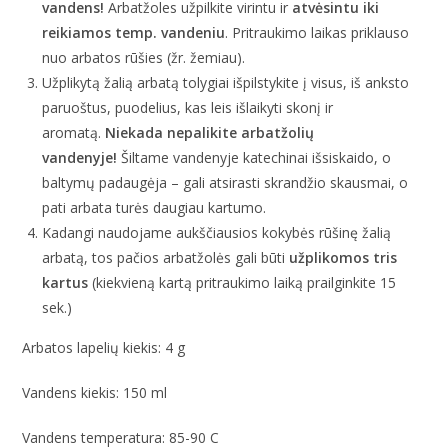
vandens!
Arbatžoles užpilkite virintu ir
atvėsintu iki
reikiamos temp. vandeniu
. Pritraukimo laikas priklauso
nuo arbatos rūšies (žr. žemiau).
Užplikytą žalią arbatą tolygiai išpilstykite į visus, iš anksto
paruoštus, puodelius, kas leis išlaikyti skonį ir
aromatą.
Niekada nepalikite arbatžolių
vandenyje!
Šiltame vandenyje katechinai išsiskaido, o
baltymų padaugėja – gali atsirasti skrandžio skausmai, o
pati arbata turės daugiau kartumo.
Kadangi naudojame aukščiausios kokybės rūšinę žalią
arbatą, tos pačios arbatžolės gali būti
užplikomos tris
kartus
(kiekvieną kartą pritraukimo laiką prailginkite 15
sek.)
Arbatos lapelių kiekis: 4 g
Vandens kiekis: 150 ml
Vandens temperatura: 85-90 C