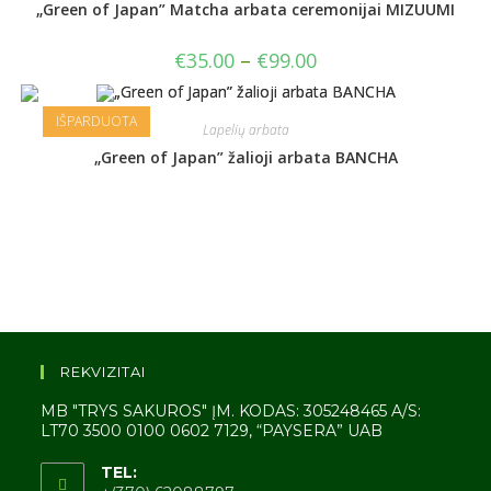
„Green of Japan” Matcha arbata ceremonijai MIZUUMI
€
35.00
–
€
99.00
IŠPARDUOTA
Lapelių arbata
„Green of Japan” žalioji arbata BANCHA
REKVIZITAI
MB "TRYS SAKUROS" ĮM. KODAS: 305248465 A/S:
LT70 3500 0100 0602 7129, “PAYSERA” UAB
TEL: