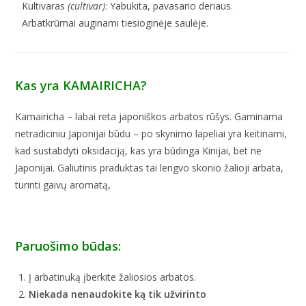
Kultivaras
(cultivar)
: Yabukita, pavasario deriaus.
Arbatkrūmai auginami tiesioginėje saulėje.
Kas yra KAMAIRICHA?
Kamairicha – labai reta japoniškos arbatos rūšys. Gaminama
netradiciniu Japonijai būdu – po skynimo lapeliai yra keitinami,
kad sustabdyti oksidaciją, kas yra būdinga Kinijai, bet ne
Japonijai. Galiutinis praduktas tai lengvo skonio žalioji arbata,
turinti gaivų aromatą,
Paruošimo būdas:
Į arbatinuką įberkite žaliosios arbatos.
Niekada nenaudokite ką tik užvirinto