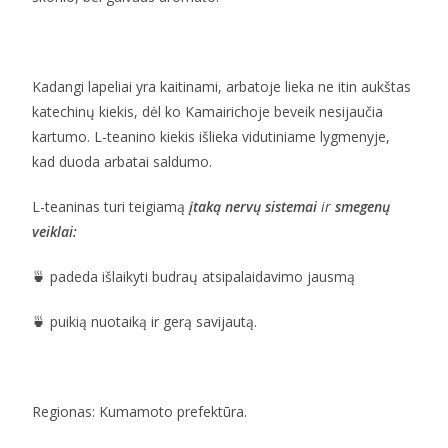
Kadangi lapeliai yra kaitinami, arbatoje lieka ne itin aukštas
katechinų kiekis, dėl ko Kamairichoje beveik nesijaučia
kartumo. L-teanino kiekis išlieka vidutiniame lygmenyje,
kad duoda arbatai saldumo.
L-teaninas turi teigiamą
įtaką nervų sistemai
ir
smegenų
veiklai:
🍵 padeda išlaikyti budraų atsipalaidavimo jausmą
🍵 puikią nuotaiką ir gerą savijautą.
Regionas: Kumamoto prefektūra.