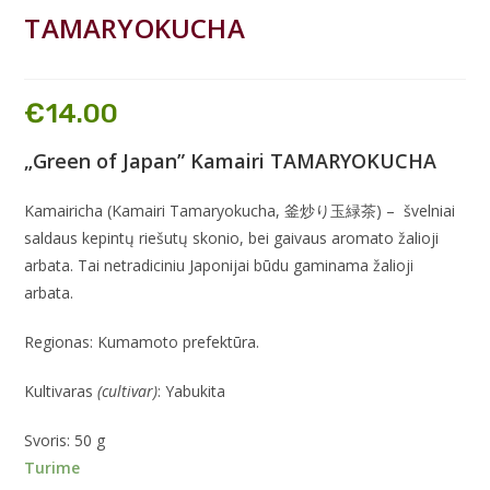
TAMARYOKUCHA
€
14.00
„Green of Japan” Kamairi TAMARYOKUCHA
Kamairicha (Kamairi Tamaryokucha, 釜炒り玉緑茶) – švelniai
saldaus kepintų riešutų skonio, bei gaivaus aromato žalioji
arbata. Tai netradiciniu Japonijai būdu gaminama žalioji
arbata.
Regionas: Kumamoto prefektūra.
Kultivaras
(cultivar)
: Yabukita
Svoris: 50 g
Turime