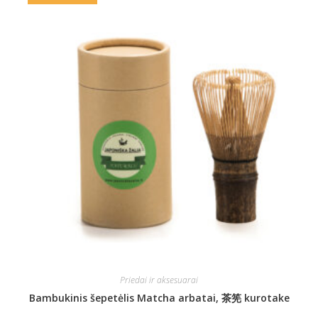
Priedai ir aksesuarai
Bambukinis šepetėlis Matcha arbatai, 茶筅 kurotake