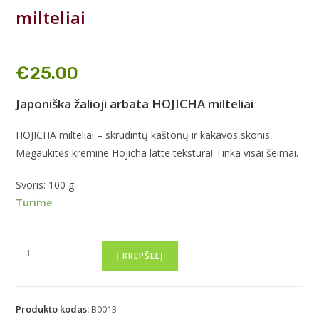
milteliai
€
25.00
Japoniška žalioji arbata HOJICHA milteliai
HOJICHA milteliai – skrudintų kaštonų ir kakavos skonis.
Mėgaukitės kremine Hojicha latte tekstūra! Tinka visai šeimai.
Svoris: 100 g
Turime
Į KREPŠELĮ
Produkto kodas:
B0013