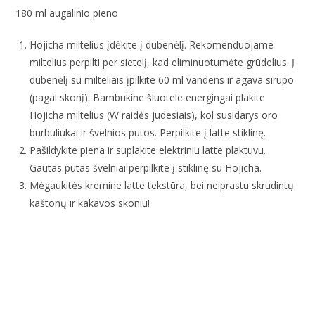
180 ml augalinio pieno
Hojicha miltelius įdėkite į dubenėlį. Rekomenduojame
miltelius perpilti per sietelį, kad eliminuotumėte grūdelius. Į
dubenėlį su milteliais įpilkite 60 ml vandens ir agava sirupo
(pagal skonį). Bambukine šluotele energingai plakite
Hojicha miltelius (W raidės judesiais), kol susidarys oro
burbuliukai ir švelnios putos. Perpilkite į latte stiklinę.
Pašildykite piena ir suplakite elektriniu latte plaktuvu.
Gautas putas švelniai perpilkite į stiklinę su Hojicha.
Mėgaukitės kremine latte tekstūra, bei neiprastu skrudintų
kaštonų ir kakavos skoniu!