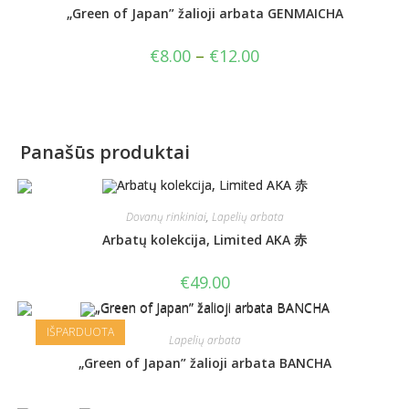
„Green of Japan” žalioji arbata GENMAICHA
€
8.00
–
€
12.00
Panašūs produktai
Dovanų rinkiniai
,
Lapelių arbata
Arbatų kolekcija, Limited AKA 赤
€
49.00
IŠPARDUOTA
Lapelių arbata
„Green of Japan” žalioji arbata BANCHA