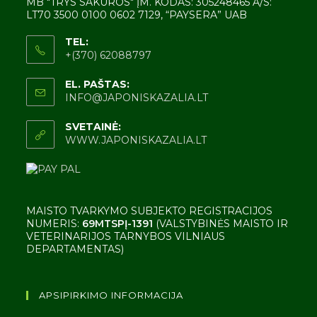
MB "TRYS SAKUROS" ĮM. KODAS: 305248465 A/S:
LT70 3500 0100 0602 7129, “PAYSERA” UAB
TEL:
+(370) 62088797
EL. PAŠTAS:
INFO@JAPONISKAZALIA.LT
SVETAINĖ:
WWW.JAPONISKAZALIA.LT
MAISTO TVARKYMO SUBJEKTO REGISTRACIJOS
NUMERIS:
69MTSPĮ-1391
(VALSTYBINĖS MAISTO IR
VETERINARIJOS TARNYBOS VILNIAUS
DEPARTAMENTAS)
APSIPIRKIMO INFORMACIJA