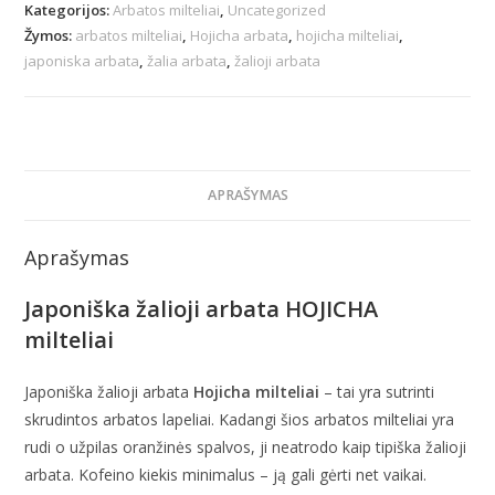
Kategorijos:
Arbatos milteliai
,
Uncategorized
Žymos:
arbatos milteliai
,
Hojicha arbata
,
hojicha milteliai
,
japoniska arbata
,
žalia arbata
,
žalioji arbata
APRAŠYMAS
Aprašymas
Japoniška žalioji arbata HOJICHA
milteliai
Japoniška žalioji arbata
Hojicha milteliai
– tai yra sutrinti
skrudintos arbatos lapeliai. Kadangi šios arbatos milteliai yra
rudi o užpilas oranžinės spalvos, ji neatrodo kaip tipiška žalioji
arbata. Kofeino kiekis minimalus – ją gali gėrti net vaikai.