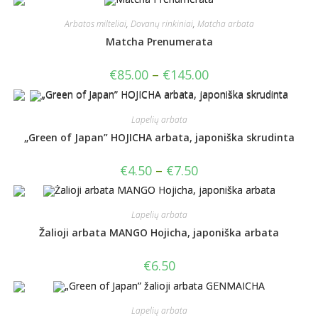
Arbatos milteliai
,
Dovanų rinkiniai
,
Matcha arbata
Matcha Prenumerata
€
85.00
–
€
145.00
Lapelių arbata
„Green of Japan” HOJICHA arbata, japoniška skrudinta
€
4.50
–
€
7.50
Lapelių arbata
Žalioji arbata MANGO Hojicha, japoniška arbata
€
6.50
Lapelių arbata