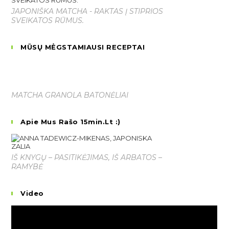
JAPONIŠKA MATCHA - RAKTAS Į STIPRIOS
SVEIKATOS RŪMUS.
MŪSŲ MĖGSTAMIAUSI RECEPTAI
MATCHA GRANOLA BATONĖLIAI
Apie Mus Rašo 15min.lt :)
IŠ KNYGŲ – PASITIKĖJIMAS, IŠ ARBATOS –
RAMYBĖ
Video