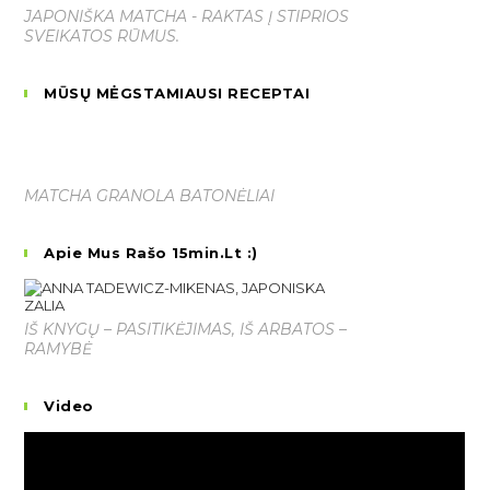
JAPONIŠKA MATCHA - RAKTAS Į STIPRIOS
SVEIKATOS RŪMUS.
MŪSŲ MĖGSTAMIAUSI RECEPTAI
MATCHA GRANOLA BATONĖLIAI
Apie Mus Rašo 15min.lt :)
IŠ KNYGŲ – PASITIKĖJIMAS, IŠ ARBATOS –
RAMYBĖ
Video