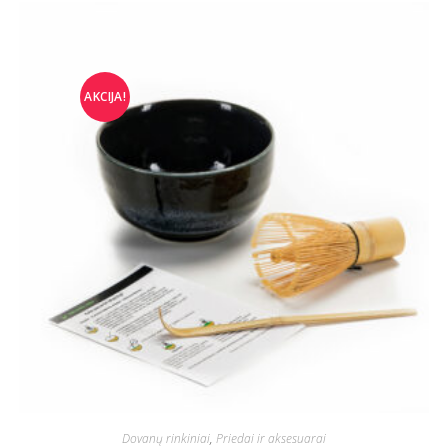
AKCIJA!
Dovanų rinkiniai
,
Priedai ir aksesuarai