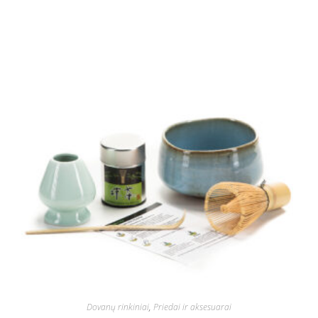
Dovanų rinkiniai
,
Priedai ir aksesuarai