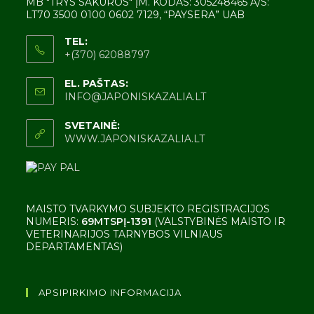
MB "TRYS SAKUROS" ĮM. KODAS: 305248465 A/S:
LT70 3500 0100 0602 7129, “PAYSERA” UAB
TEL:
+(370) 62088797
EL. PAŠTAS:
INFO@JAPONISKAZALIA.LT
SVETAINĖ:
WWW.JAPONISKAZALIA.LT
MAISTO TVARKYMO SUBJEKTO REGISTRACIJOS
NUMERIS:
69MTSPĮ-1391
(VALSTYBINĖS MAISTO IR
VETERINARIJOS TARNYBOS VILNIAUS
DEPARTAMENTAS)
APSIPIRKIMO INFORMACIJA