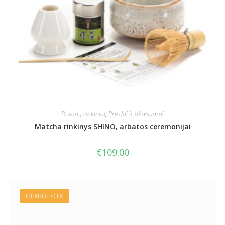
Dovanų rinkiniai
,
Priedai ir aksesuarai
Matcha rinkinys SHINO, arbatos ceremonijai
€
109.00
IŠPARDUOTA