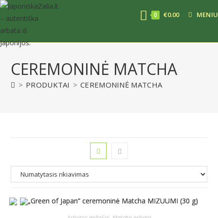
€
0.00
MENIU
0
CEREMONINĖ MATCHA
>
PRODUKTAI
>
CEREMONINĖ MATCHA
Arbatos milteliai
,
Matcha arbata