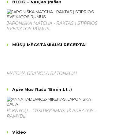
BLOG – Naujas Įrašas
JAPONIŠKA MATCHA - RAKTAS Į STIPRIOS
SVEIKATOS RŪMUS.
MŪSŲ MĖGSTAMIAUSI RECEPTAI
MATCHA GRANOLA BATONĖLIAI
Apie Mus Rašo 15min.lt :)
IŠ KNYGŲ – PASITIKĖJIMAS, IŠ ARBATOS –
RAMYBĖ
Video